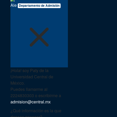
Ale
Departamento de Admisión
¡Hola! soy Paty de la
Universidad Central de
México.
Puedes llamarme al
2224830303 o escribirme a
admision@central.mx
¿Qué información es la que
deseas conocer?